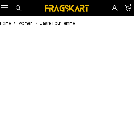
0
Home
Women
Daarej Pour Femme
-24%