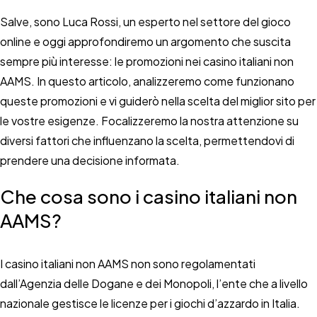
Salve, sono Luca Rossi, un esperto nel settore del gioco
online e oggi approfondiremo un argomento che suscita
sempre più interesse: le promozioni nei casino italiani non
AAMS. In questo articolo, analizzeremo come funzionano
queste promozioni e vi guiderò nella scelta del miglior sito per
le vostre esigenze. Focalizzeremo la nostra attenzione su
diversi fattori che influenzano la scelta, permettendovi di
prendere una decisione informata.
Che cosa sono i casino italiani non
AAMS?
I casino italiani non AAMS non sono regolamentati
dall’Agenzia delle Dogane e dei Monopoli, l’ente che a livello
nazionale gestisce le licenze per i giochi d’azzardo in Italia.