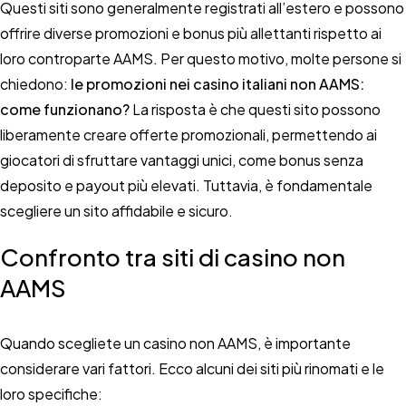
Questi siti sono generalmente registrati all’estero e possono
offrire diverse promozioni e bonus più allettanti rispetto ai
loro controparte AAMS. Per questo motivo, molte persone si
chiedono:
le promozioni nei casino italiani non AAMS:
come funzionano?
La risposta è che questi sito possono
liberamente creare offerte promozionali, permettendo ai
giocatori di sfruttare vantaggi unici, come bonus senza
deposito e payout più elevati. Tuttavia, è fondamentale
scegliere un sito affidabile e sicuro.
Confronto tra siti di casino non
AAMS
Quando scegliete un casino non AAMS, è importante
considerare vari fattori. Ecco alcuni dei siti più rinomati e le
loro specifiche: