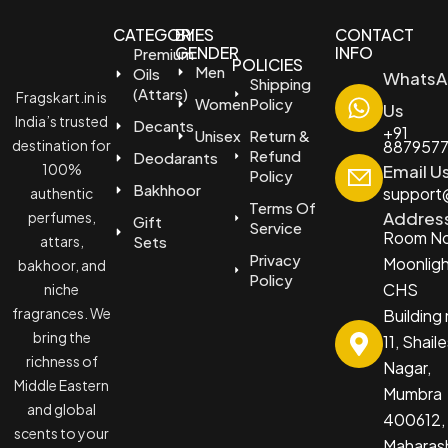
CATEGORIES
BY
CONTACT
GENDER
INFO
Premium
POLICIES
Men
Oils
WhatsA
Shipping
(Attars)
Fragskart.in is
Women
Policy
Us
India’s trusted
Decants
+91
Unisex
Return &
destination for
887957
Refund
Deodarants
100%
Email U
Policy
Bakhhoor
support@
authentic
Terms Of
Addres
perfumes,
Gift
Service
Room No
attars,
Sets
Privacy
Moonlig
bakhoor, and
Policy
CHS
niche
fragrances. We
Building
bring the
11, Shail
richness of
Nagar,
Middle Eastern
Mumbra
and global
400612,
scents to your
Maharash