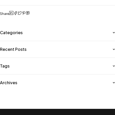
Share
Categories
Recent Posts
Tags
Archives