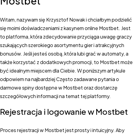
Mostbet
Witam, nazywam się Krzysztof Nowak i chciałbym podzielić
się moimi doświadczeniami z kasynem online Mostbet. Jest
to platforma, która zdecydowanie przyciąga uwagę graczy
szukających szerokiego asortymentu gier i atrakcyjnych
bonusów. Jeśli jesteś osobą, która lubi grać w automaty, a
także korzystać z dodatkowych promocji, to Mostbet może
być idealnym miejscem dla Ciebie. W poniższym artykule
odpowiem na najbardziej Często zadawane pytania o
darmowe spiny dostępne w Mostbet oraz dostarczę
szczegółowych informacji na temat tej platformy.
Rejestracja i logowanie w Mostbet
Proces rejestracji w Mostbet jest prosty i intuicyjny. Aby