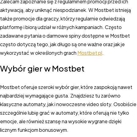
Zalecam zapoznanie się z regulaminem promocji przed ich
aktywacją, aby uniknąć niespodzianek. W Mostbet istnieją
także promocje dla graczy, którzy regularnie odwiedzają
platformę i biorą udział w różnych kampaniach. Często
zadawane pytania o darmowe spiny dostępne w Mostbet
często dotyczą tego, jak długo są one ważne oraz jak je
wykorzystać w określonych grach
Mostbet pl
.
Wybór gier w Mostbet
Mostbet oferuje szeroki wybór gier, które zaspokoją nawet
najbardziej wymagające gusta. Znajdziesz tu zarówno
klasyczne automaty, jak i nowoczesne video sloty. Osobiście
szczególnie lubię grać w automaty, które oferują nie tylko
emocje, ale również szansę na wysokie wygrane dzięki
licznym funkcjom bonusowym.