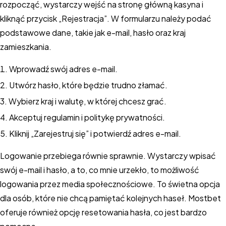
rozpocząć, wystarczy wejść na stronę główną kasyna i
kliknąć przycisk „Rejestracja”. W formularzu należy podać
podstawowe dane, takie jak e-mail, hasło oraz kraj
zamieszkania.
Wprowadź swój adres e-mail.
Utwórz hasło, które będzie trudno złamać.
Wybierz kraj i walutę, w której chcesz grać.
Akceptuj regulamin i politykę prywatności.
Kliknij „Zarejestruj się” i potwierdź adres e-mail.
Logowanie przebiega równie sprawnie. Wystarczy wpisać
swój e-mail i hasło, a to, co mnie urzekło, to możliwość
logowania przez media społecznościowe. To świetna opcja
dla osób, które nie chcą pamiętać kolejnych haseł. Mostbet
oferuje również opcję resetowania hasła, co jest bardzo