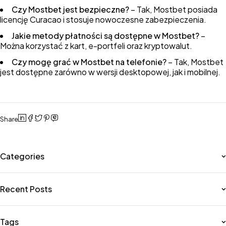
Czy Mostbet jest bezpieczne?
– Tak, Mostbet posiada
licencję Curacao i stosuje nowoczesne zabezpieczenia.
Jakie metody płatności są dostępne w Mostbet?
–
Można korzystać z kart, e-portfeli oraz kryptowalut.
Czy mogę grać w Mostbet na telefonie?
– Tak, Mostbet
jest dostępne zarówno w wersji desktopowej, jak i mobilnej.
Share
Categories
Recent Posts
Tags