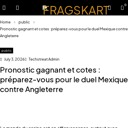
0
Home
public
Pronostic gagnant et cotes : préparez-vous pour le duel Mexique contre
Angleterre
public
July 3, 2026
Techstreat Admin
Pronostic gagnant et cotes :
préparez-vous pour le duel Mexique
contre Angleterre