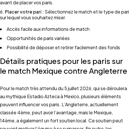
avant de placer vos paris.
Placer votre pari :
Sélectionnez le match et le type de pari
sur lequel vous souhaitez miser.
Accès facile aux informations de match
Opportunités de paris variées
Possibilité de déposer et retirer facilement des fonds
Détails pratiques pour les paris sur
le match Mexique contre Angleterre
Pour le match très attendu du 5 juillet 2026, qui se déroulera
au mythique Estadio Azteca à Mexico, plusieurs éléments
peuvent influencer vos paris. L’Angleterre, actuellement
classée 4ème, peut avoir l’avantage, mais le Mexique,
14ème, a également un fort soutien local. Ce soutien peut
souvent motiver l’équipe à se surpasser. En outre, les